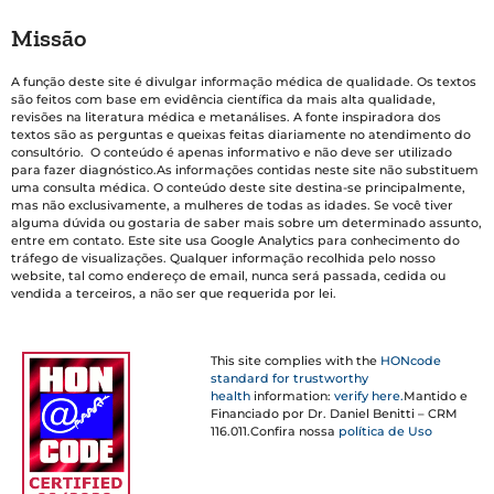
Missão
A função deste site é divulgar informação médica de qualidade. Os textos
são feitos com base em evidência científica da mais alta qualidade,
revisões na literatura médica e metanálises. A fonte inspiradora dos
textos são as perguntas e queixas feitas diariamente no atendimento do
consultório. O conteúdo é apenas informativo e não deve ser utilizado
para fazer diagnóstico.As informações contidas neste site não substituem
uma consulta médica. O conteúdo deste site destina-se principalmente,
mas não exclusivamente, a mulheres de todas as idades. Se você tiver
alguma dúvida ou gostaria de saber mais sobre um determinado assunto,
entre em contato. Este site usa Google Analytics para conhecimento do
tráfego de visualizações. Qualquer informação recolhida pelo nosso
website, tal como endereço de email, nunca será passada, cedida ou
vendida a terceiros, a não ser que requerida por lei.
This site complies with the
HONcode
standard for trustworthy
health
information:
verify here.
Mantido e
Financiado por Dr. Daniel Benitti – CRM
116.011.Confira nossa
política de Uso