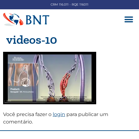
CRM 116.011 - RQE 116011
DOENÇAS V
videos-10
Você precisa fazer o
login
para publicar um
comentário.