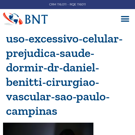
CRM 116.011 - RQE 116011
DOENÇAS V
uso-excessivo-celular-
prejudica-saude-
dormir-dr-daniel-
benitti-cirurgiao-
vascular-sao-paulo-
campinas