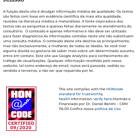
A função deste site é divulgar informação médica de qualidade. Os textos
são feitos com base em evidência científica da mais alta qualidade,
revisões na literatura médica e metanálises. A fonte inspiradora dos
textos são as perguntas e queixas feitas diariamente no atendimento do
consultório. O conteúdo é apenas informativo e não deve ser utilizado
para fazer diagnóstico.As informações contidas neste site não substituem
uma consulta médica. O conteúdo deste site destina-se principalmente,
mas não exclusivamente, a mulheres de todas as idades. Se você tiver
alguma dúvida ou gostaria de saber mais sobre um determinado assunto,
entre em contato. Este site usa Google Analytics para conhecimento do
tráfego de visualizações. Qualquer informação recolhida pelo nosso
website, tal como endereço de email, nunca será passada, cedida ou
vendida a terceiros, a não ser que requerida por lei.
This site complies with the
HONcode
standard for trustworthy
health
information:
verify here.
Mantido e
Financiado por Dr. Daniel Benitti – CRM
116.011.Confira nossa
política de Uso