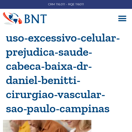
CRM 116.011 - RQE 116011
DOENÇAS V
uso-excessivo-celular-
prejudica-saude-
cabeca-baixa-dr-
daniel-benitti-
cirurgiao-vascular-
sao-paulo-campinas