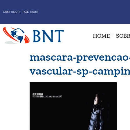
CRM 116.011 - RQE 116011
HOME
SOBR
mascara-prevencao-
vascular-sp-campi