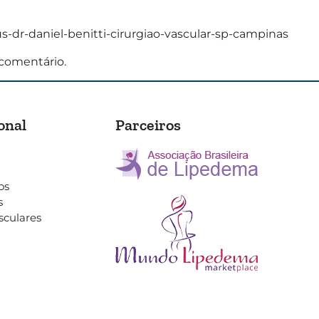
s-dr-daniel-benitti-cirurgiao-vascular-sp-campinas
comentário.
onal
Parceiros
os
s
sculares