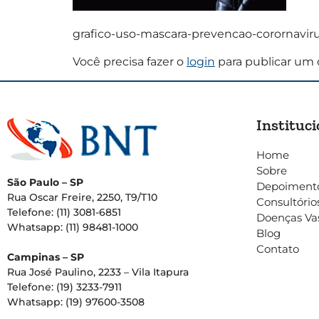
grafico-uso-mascara-prevencao-corornaviru
Você precisa fazer o
login
para publicar um 
Instituci
Home
Sobre
São Paulo – SP
Depoiment
Rua Oscar Freire, 2250, T9/T10
Consultório
Telefone: (11) 3081-6851
Doenças Va
Whatsapp: (11) 98481-1000
Blog
Contato
Campinas – SP
Rua José Paulino, 2233 – Vila Itapura
Telefone: (19) 3233-7911
Whatsapp: (19) 97600-3508