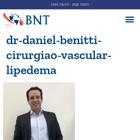
CRM 116.011 - RQE 116011
DOENÇAS V
dr-daniel-benitti-
cirurgiao-vascular-
lipedema