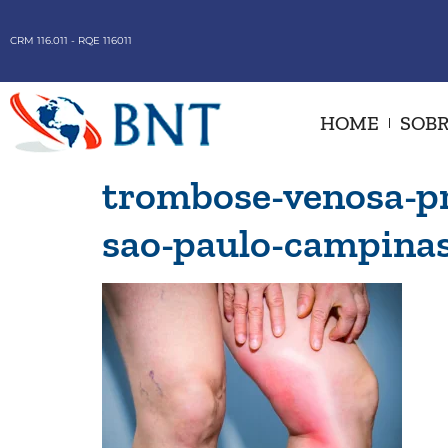
CRM 116.011 - RQE 116011
HOME
SOBR
trombose-venosa-pr
sao-paulo-campina