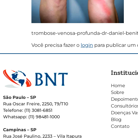
trombose-venosa-profunda-dr-daniel-benitt
Você precisa fazer o
login
para publicar um 
Instituci
Home
Sobre
São Paulo – SP
Depoiment
Rua Oscar Freire, 2250, T9/T10
Consultório
Telefone: (11) 3081-6851
Doenças Va
Whatsapp: (11) 98481-1000
Blog
Contato
Campinas – SP
Rua José Paulino, 2233 – Vila Itapura