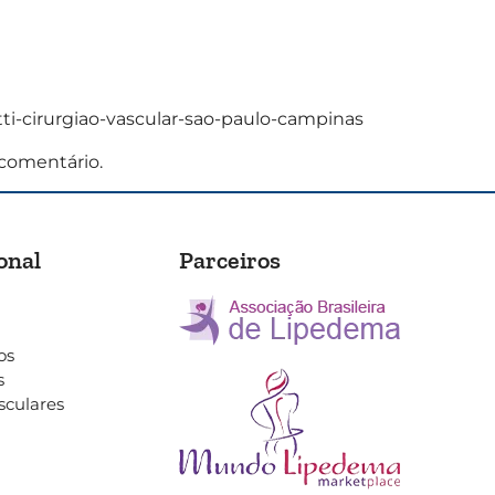
i-cirurgiao-vascular-sao-paulo-campinas
comentário.
onal
Parceiros
os
s
sculares