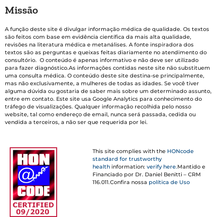
Missão
A função deste site é divulgar informação médica de qualidade. Os textos
são feitos com base em evidência científica da mais alta qualidade,
revisões na literatura médica e metanálises. A fonte inspiradora dos
textos são as perguntas e queixas feitas diariamente no atendimento do
consultório. O conteúdo é apenas informativo e não deve ser utilizado
para fazer diagnóstico.As informações contidas neste site não substituem
uma consulta médica. O conteúdo deste site destina-se principalmente,
mas não exclusivamente, a mulheres de todas as idades. Se você tiver
alguma dúvida ou gostaria de saber mais sobre um determinado assunto,
entre em contato. Este site usa Google Analytics para conhecimento do
tráfego de visualizações. Qualquer informação recolhida pelo nosso
website, tal como endereço de email, nunca será passada, cedida ou
vendida a terceiros, a não ser que requerida por lei.
This site complies with the
HONcode
standard for trustworthy
health
information:
verify here.
Mantido e
Financiado por Dr. Daniel Benitti – CRM
116.011.Confira nossa
política de Uso