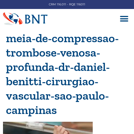
CRM 116.011 - RQE 116011
DOENÇAS V
meia-de-compressao-
trombose-venosa-
profunda-dr-daniel-
benitti-cirurgiao-
vascular-sao-paulo-
campinas