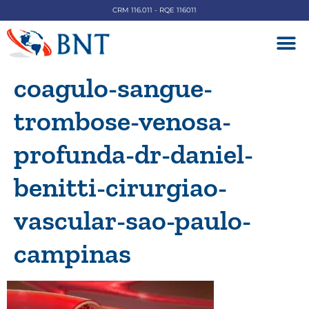
CRM 116.011 - RQE 116011
DOENÇAS V
coagulo-sangue-
trombose-venosa-
profunda-dr-daniel-
benitti-cirurgiao-
vascular-sao-paulo-
campinas