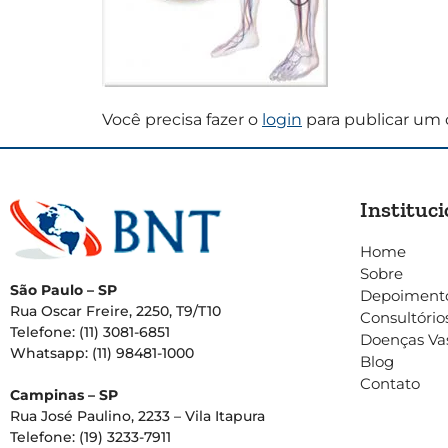
Você precisa fazer o
login
para publicar um 
Instituci
Home
Sobre
São Paulo – SP
Depoiment
Rua Oscar Freire, 2250, T9/T10
Consultório
Telefone: (11) 3081-6851
Doenças Va
Whatsapp: (11) 98481-1000
Blog
Contato
Campinas – SP
Rua José Paulino, 2233 – Vila Itapura
Telefone: (19) 3233-7911