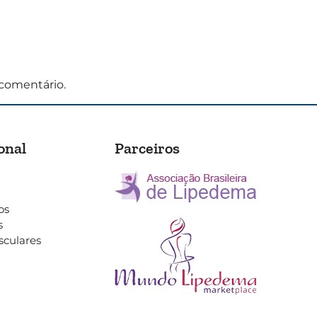
comentário.
onal
Parceiros
os
s
sculares