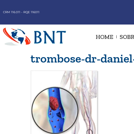
CRM 116.011 - RQE 116011
HOME
SOBR
trombose-dr-daniel