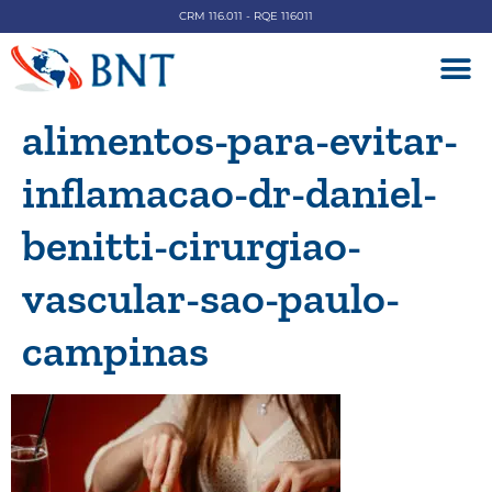
CRM 116.011 - RQE 116011
DOENÇAS V
alimentos-para-evitar-
inflamacao-dr-daniel-
benitti-cirurgiao-
vascular-sao-paulo-
campinas