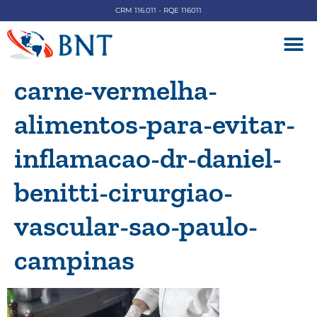
CRM 116.011 - RQE 116011
DOENÇAS V
carne-vermelha-
alimentos-para-evitar-
inflamacao-dr-daniel-
benitti-cirurgiao-
vascular-sao-paulo-
campinas