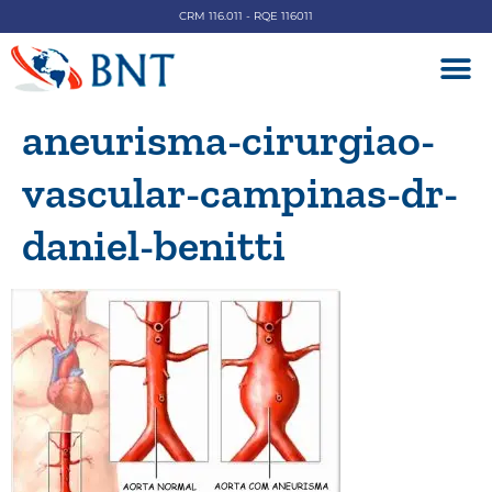
CRM 116.011 - RQE 116011
DOENÇAS V
aneurisma-cirurgiao-
vascular-campinas-dr-
daniel-benitti