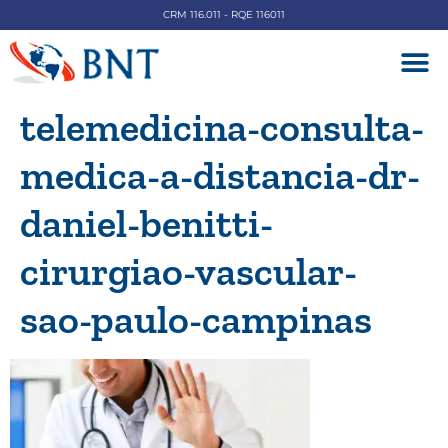
CRM 116.011 - RQE 116011
DOENÇAS V
telemedicina-consulta-
medica-a-distancia-dr-
daniel-benitti-
cirurgiao-vascular-
sao-paulo-campinas