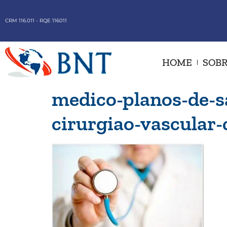
CRM 116.011 - RQE 116011
HOME
SOBR
medico-planos-de-s
cirurgiao-vascular