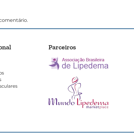
comentário.
onal
Parceiros
os
s
sculares