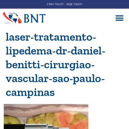
CRM 116.011 - RQE 116011
DOENÇAS V
laser-tratamento-
lipedema-dr-daniel-
benitti-cirurgiao-
vascular-sao-paulo-
campinas