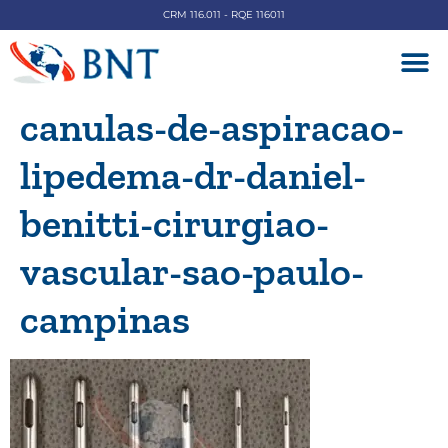
CRM 116.011 - RQE 116011
DOENÇAS V
canulas-de-aspiracao-
lipedema-dr-daniel-
benitti-cirurgiao-
vascular-sao-paulo-
campinas