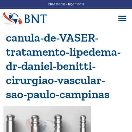
CRM 116.011 - RQE 116011
DOENÇAS V
canula-de-VASER-
tratamento-lipedema-
dr-daniel-benitti-
cirurgiao-vascular-
sao-paulo-campinas