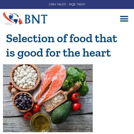
CRM 116.011 - RQE 116011
DOENÇAS V
Selection of food that
is good for the heart