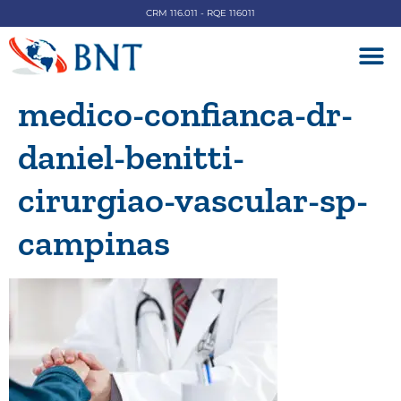
CRM 116.011 - RQE 116011
DOENÇAS V
medico-confianca-dr-
daniel-benitti-
cirurgiao-vascular-sp-
campinas