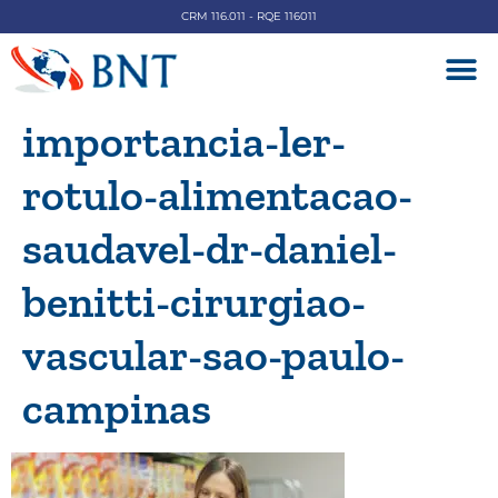
CRM 116.011 - RQE 116011
DOENÇAS V
importancia-ler-
rotulo-alimentacao-
saudavel-dr-daniel-
benitti-cirurgiao-
vascular-sao-paulo-
campinas