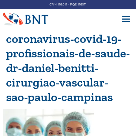
CRM 116.011 - RQE 116011
DOENÇAS V
coronavirus-covid-19-
profissionais-de-saude-
dr-daniel-benitti-
cirurgiao-vascular-
sao-paulo-campinas