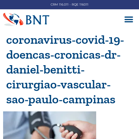
CRM 116.011 - RQE 116011
DOENÇAS V
coronavirus-covid-19-
doencas-cronicas-dr-
daniel-benitti-
cirurgiao-vascular-
sao-paulo-campinas