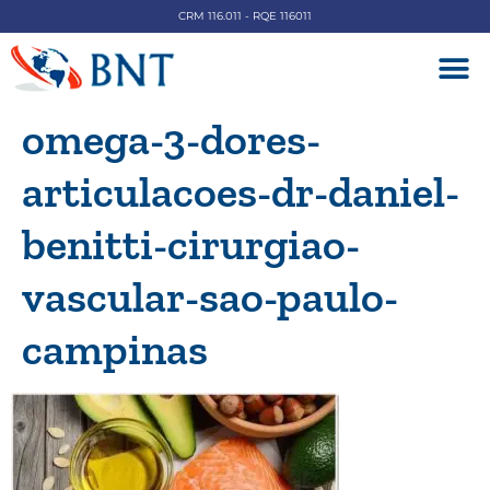
CRM 116.011 - RQE 116011
DOENÇAS V
omega-3-dores-
articulacoes-dr-daniel-
benitti-cirurgiao-
vascular-sao-paulo-
campinas