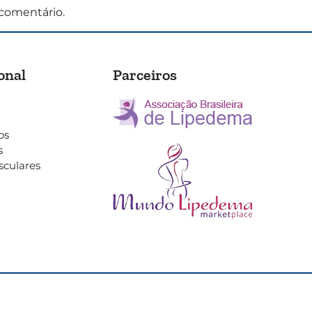
comentário.
onal
Parceiros
os
s
sculares