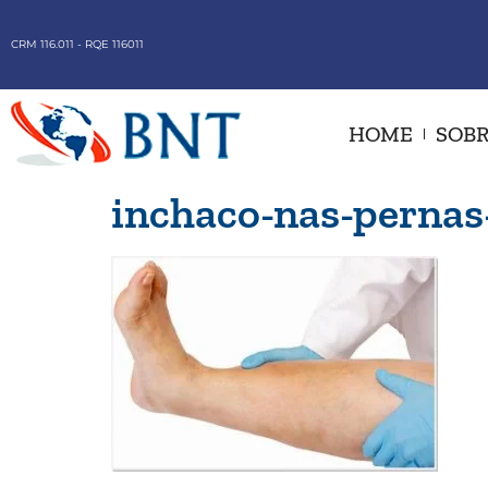
CRM 116.011 - RQE 116011
HOME
SOBR
inchaco-nas-pernas-