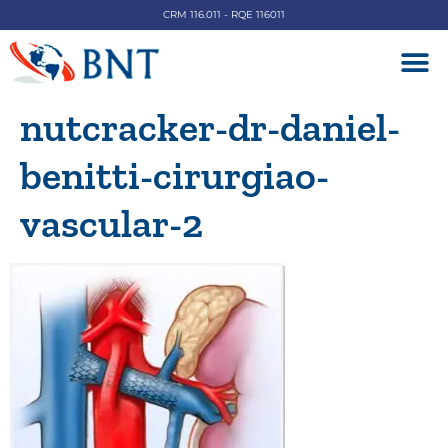
CRM 116.011 - RQE 116011
DOENÇAS V
nutcracker-dr-daniel-
benitti-cirurgiao-
vascular-2