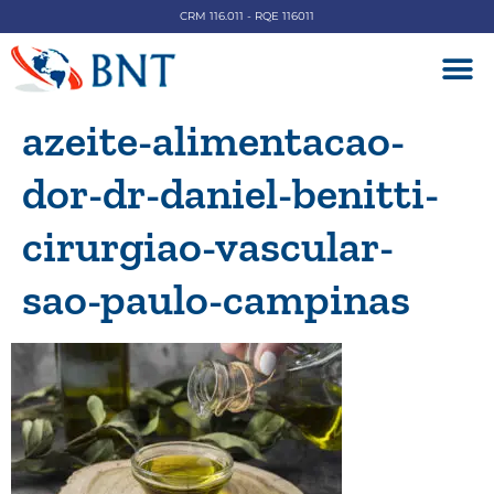
CRM 116.011 - RQE 116011
DOENÇAS V
azeite-alimentacao-
dor-dr-daniel-benitti-
cirurgiao-vascular-
sao-paulo-campinas