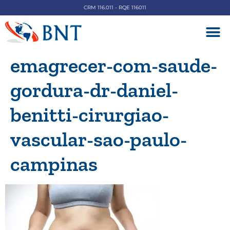
CRM 116.011 - RQE 116011
DOENÇAS V
emagrecer-com-saude-
gordura-dr-daniel-
benitti-cirurgiao-
vascular-sao-paulo-
campinas