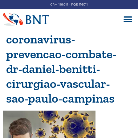
CRM 116.011 - RQE 116011
DOENÇAS V
coronavirus-
prevencao-combate-
dr-daniel-benitti-
cirurgiao-vascular-
sao-paulo-campinas