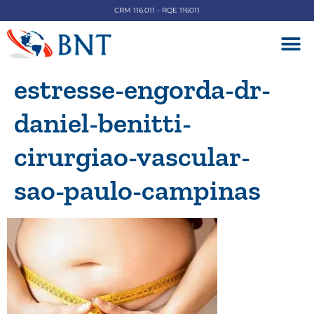
CRM 116.011 - RQE 116011
DOENÇAS V
estresse-engorda-dr-
daniel-benitti-
cirurgiao-vascular-
sao-paulo-campinas