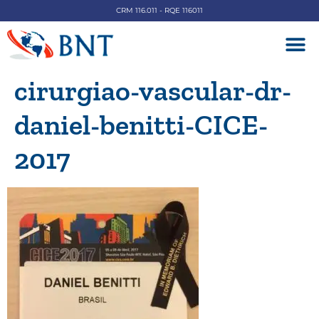
CRM 116.011 - RQE 116011
DOENÇAS V
cirurgiao-vascular-dr-
daniel-benitti-CICE-
2017