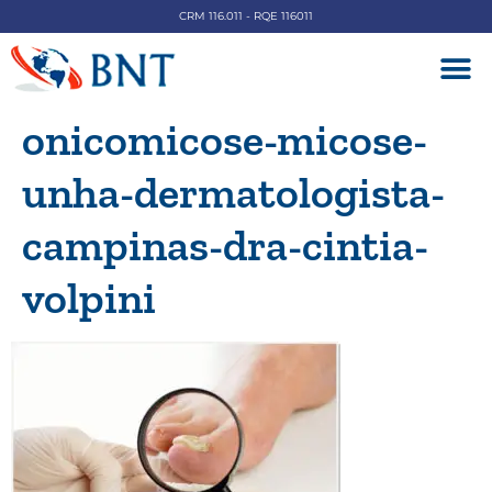
CRM 116.011 - RQE 116011
DOENÇAS V
onicomicose-micose-
unha-dermatologista-
campinas-dra-cintia-
volpini