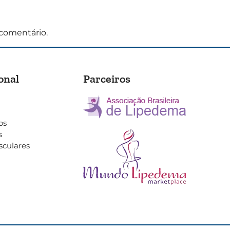
comentário.
onal
Parceiros
os
s
sculares