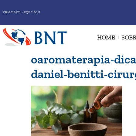
CRM 116.011 - RQE 116011
HOME
SOBR
oaromaterapia-dica
daniel-benitti-ciru