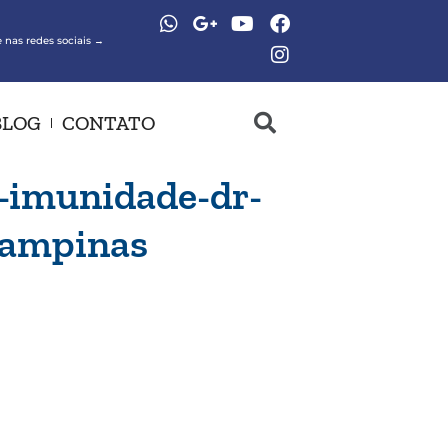
 nas redes sociais →
BLOG
CONTATO
o-imunidade-dr-
-campinas