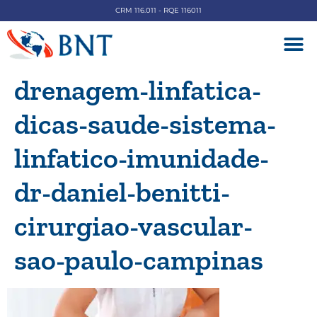
CRM 116.011 - RQE 116011
DOENÇAS V
drenagem-linfatica-
dicas-saude-sistema-
linfatico-imunidade-
dr-daniel-benitti-
cirurgiao-vascular-
sao-paulo-campinas