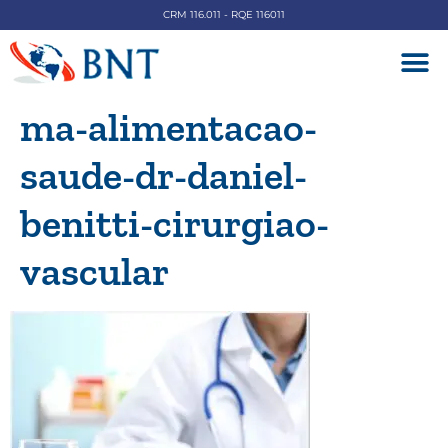
CRM 116.011 - RQE 116011
DOENÇAS V
ma-alimentacao-
saude-dr-daniel-
benitti-cirurgiao-
vascular