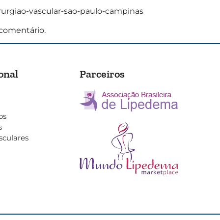
irurgiao-vascular-sao-paulo-campinas
comentário.
onal
Parceiros
os
s
sculares