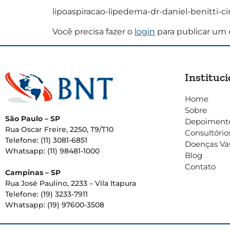
lipoaspiracao-lipedema-dr-daniel-benitti-c
Você precisa fazer o
login
para publicar um 
Instituci
Home
Sobre
São Paulo – SP
Depoiment
Rua Oscar Freire, 2250, T9/T10
Consultório
Telefone: (11) 3081-6851
Doenças Va
Whatsapp: (11) 98481-1000
Blog
Contato
Campinas – SP
Rua José Paulino, 2233 – Vila Itapura
Telefone: (19) 3233-7911
Whatsapp: (19) 97600-3508