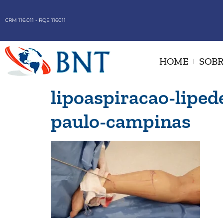
CRM 116.011 - RQE 116011
HOME
SOBR
lipoaspiracao-liped
paulo-campinas