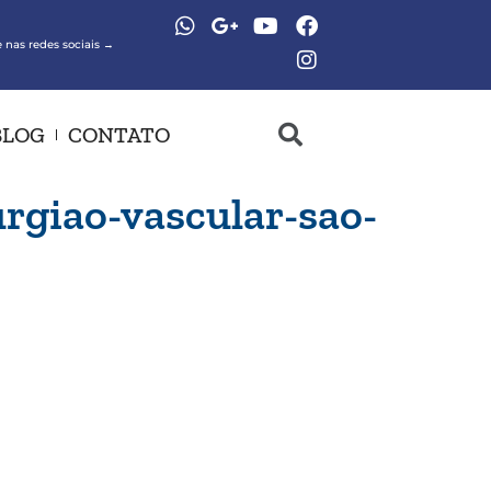
 nas redes sociais →
BLOG
CONTATO
urgiao-vascular-sao-