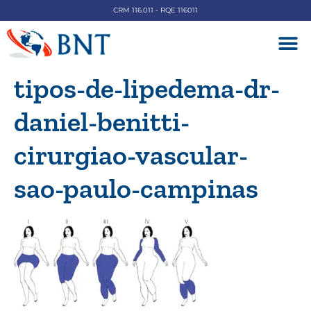
CRM 116.011 - RQE 116011
DOENÇAS V
tipos-de-lipedema-dr-
daniel-benitti-
cirurgiao-vascular-
sao-paulo-campinas