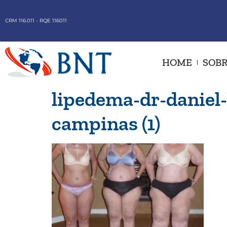
CRM 116.011 - RQE 116011
HOME
SOBR
lipedema-dr-daniel-
campinas (1)