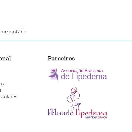
comentário.
onal
Parceiros
os
s
sculares