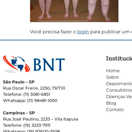
Você precisa fazer o
login
para publicar um 
Instituci
Home
Sobre
São Paulo – SP
Depoiment
Rua Oscar Freire, 2250, T9/T10
Consultório
Telefone: (11) 3081-6851
Doenças Va
Whatsapp: (11) 98481-1000
Blog
Contato
Campinas – SP
Rua José Paulino, 2233 – Vila Itapura
Telefone: (19) 3233-7911
Whatsapp: (19) 97600-3508