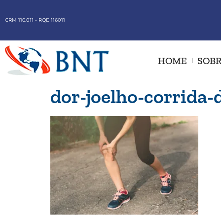
CRM 116.011 - RQE 116011
HOME
SOBR
dor-joelho-corrida-