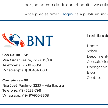
dor-joelho-corrida-dr-daniel-benitti-vascul
Você precisa fazer o
login
para publicar um 
Instituci
Home
Sobre
São Paulo – SP
Depoiment
Rua Oscar Freire, 2250, T9/T10
Consultório
Telefone: (11) 3081-6851
Doenças Va
Whatsapp: (11) 98481-1000
Blog
Contato
Campinas – SP
Rua José Paulino, 2233 – Vila Itapura
Telefone: (19) 3233-7911
Whatsapp: (19) 97600-3508