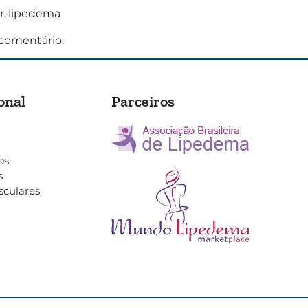
ar-lipedema
comentário.
onal
Parceiros
os
s
sculares