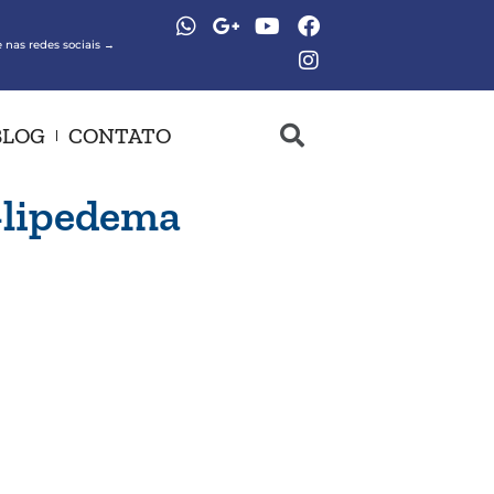
 nas redes sociais →
BLOG
CONTATO
r-lipedema