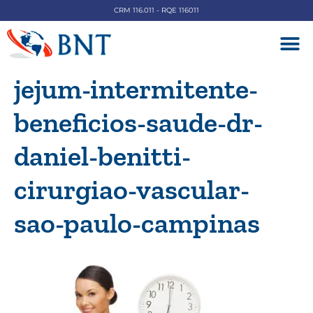
CRM 116.011 - RQE 116011
DOENÇAS V
jejum-intermitente-
beneficios-saude-dr-
daniel-benitti-
cirurgiao-vascular-
sao-paulo-campinas