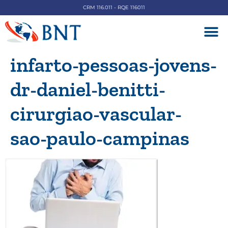
CRM 116.011 - RQE 116011
DOENÇAS V
infarto-pessoas-jovens-
dr-daniel-benitti-
cirurgiao-vascular-
sao-paulo-campinas