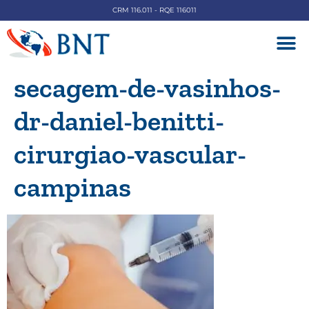
CRM 116.011 - RQE 116011
DOENÇAS V
secagem-de-vasinhos-
dr-daniel-benitti-
cirurgiao-vascular-
campinas