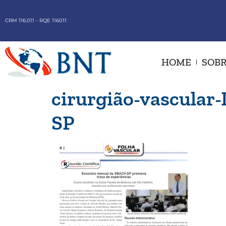
CRM 116.011 - RQE 116011
HOME
SOBR
cirurgião-vascular
SP