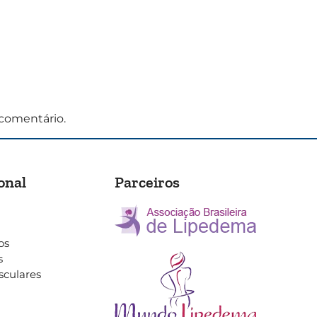
comentário.
onal
Parceiros
os
s
sculares