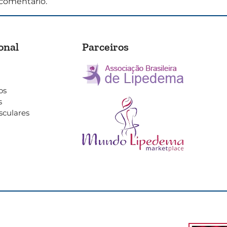
comentário.
onal
Parceiros
os
s
sculares