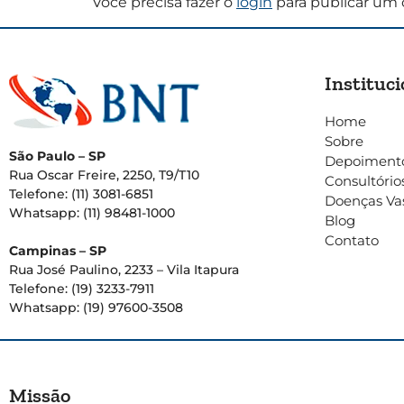
Você precisa fazer o
login
para publicar um 
Instituci
Home
Sobre
São Paulo – SP
Depoiment
Rua Oscar Freire, 2250, T9/T10
Consultório
Telefone: (11) 3081-6851
Doenças Va
Whatsapp: (11) 98481-1000
Blog
Contato
Campinas – SP
Rua José Paulino, 2233 – Vila Itapura
Telefone: (19) 3233-7911
Whatsapp: (19) 97600-3508
Missão