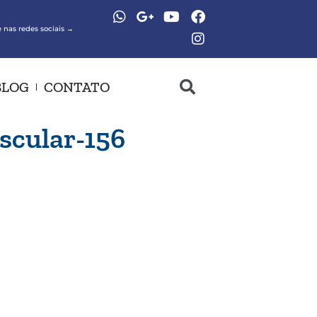
 nas redes sociais →
BLOG
CONTATO
ascular-156