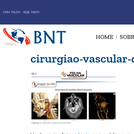
CRM 116.011 - RQE 116011
HOME
SOBR
cirurgiao-vascular-