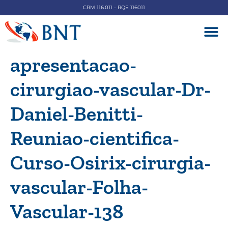
CRM 116.011 - RQE 116011
DOENÇAS V
apresentacao-
cirurgiao-vascular-Dr-
Daniel-Benitti-
Reuniao-cientifica-
Curso-Osirix-cirurgia-
vascular-Folha-
Vascular-138