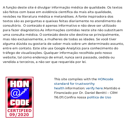
A função deste site é divulgar informação médica de qualidade. Os textos
são feitos com base em evidência científica da mais alta qualidade,
revisões na literatura médica e metanálises. A fonte inspiradora dos
textos são as perguntas e queixas feitas diariamente no atendimento do
consultório. O conteúdo é apenas informativo e não deve ser utilizado
para fazer diagnóstico.As informações contidas neste site não substituem
uma consulta médica. O conteúdo deste site destina-se principalmente,
mas não exclusivamente, a mulheres de todas as idades. Se você tiver
alguma dúvida ou gostaria de saber mais sobre um determinado assunto,
entre em contato. Este site usa Google Analytics para conhecimento do
tráfego de visualizações. Qualquer informação recolhida pelo nosso
website, tal como endereço de email, nunca será passada, cedida ou
vendida a terceiros, a não ser que requerida por lei.
This site complies with the
HONcode
standard for trustworthy
health
information:
verify here.
Mantido e
Financiado por Dr. Daniel Benitti – CRM
116.011.Confira nossa
política de Uso