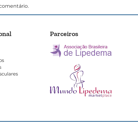
comentário.
onal
Parceiros
os
s
sculares