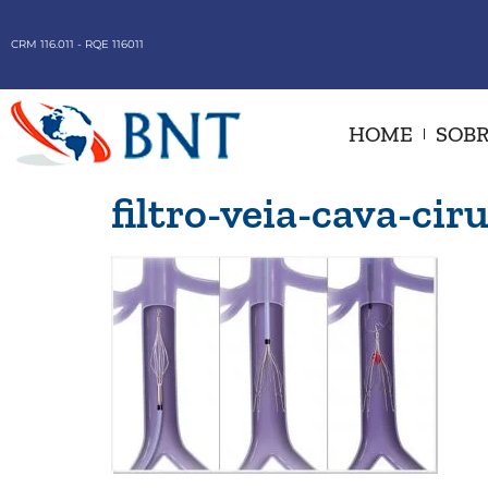
CRM 116.011 - RQE 116011
HOME
SOBR
filtro-veia-cava-ci