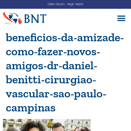
CRM 116.011 - RQE 116011
DOENÇAS V
beneficios-da-amizade-
como-fazer-novos-
amigos-dr-daniel-
benitti-cirurgiao-
vascular-sao-paulo-
campinas