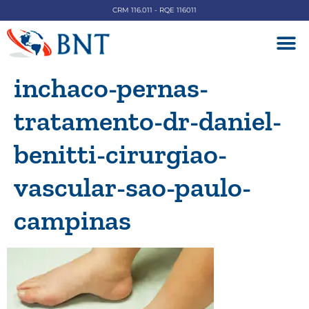
CRM 116.011 - RQE 116011
DOENÇAS V
inchaco-pernas-
tratamento-dr-daniel-
benitti-cirurgiao-
vascular-sao-paulo-
campinas