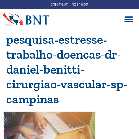
CRM 116.011 - RQE 116011
DOENÇAS V
pesquisa-estresse-
trabalho-doencas-dr-
daniel-benitti-
cirurgiao-vascular-sp-
campinas