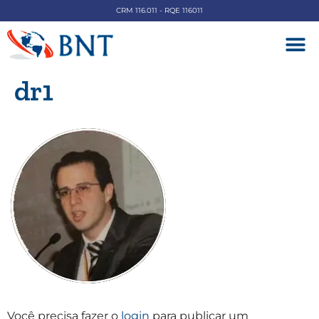
CRM 116.011 - RQE 116011
DOENÇAS V
dr1
Você precisa fazer o
login
para publicar um