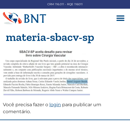
CRM 116.011 - RQE 116011
DOENÇAS V
materia-sbacv-sp
Você precisa fazer o
login
para publicar um
comentário.