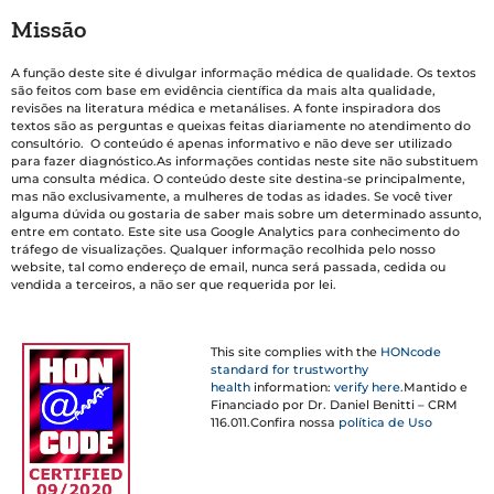
Missão
A função deste site é divulgar informação médica de qualidade. Os textos
são feitos com base em evidência científica da mais alta qualidade,
revisões na literatura médica e metanálises. A fonte inspiradora dos
textos são as perguntas e queixas feitas diariamente no atendimento do
consultório. O conteúdo é apenas informativo e não deve ser utilizado
para fazer diagnóstico.As informações contidas neste site não substituem
uma consulta médica. O conteúdo deste site destina-se principalmente,
mas não exclusivamente, a mulheres de todas as idades. Se você tiver
alguma dúvida ou gostaria de saber mais sobre um determinado assunto,
entre em contato. Este site usa Google Analytics para conhecimento do
tráfego de visualizações. Qualquer informação recolhida pelo nosso
website, tal como endereço de email, nunca será passada, cedida ou
vendida a terceiros, a não ser que requerida por lei.
This site complies with the
HONcode
standard for trustworthy
health
information:
verify here.
Mantido e
Financiado por Dr. Daniel Benitti – CRM
116.011.Confira nossa
política de Uso